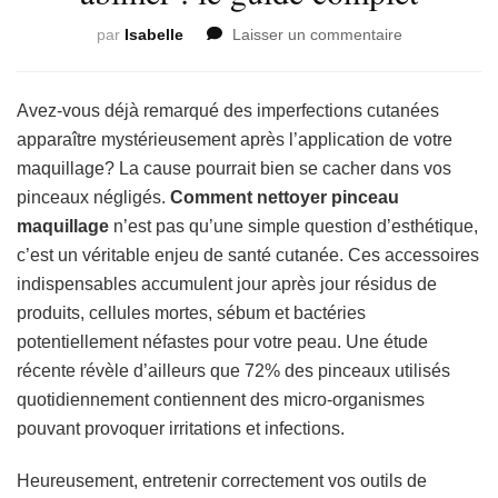
sur
par
Isabelle
Laisser un commentaire
Comment
nettoyer
ses
Avez-vous déjà remarqué des imperfections cutanées
pinceaux
apparaître mystérieusement après l’application de votre
de
maquillage? La cause pourrait bien se cacher dans vos
maquillage
pinceaux négligés.
Comment nettoyer pinceau
efficacement
sans
maquillage
n’est pas qu’une simple question d’esthétique,
les
c’est un véritable enjeu de santé cutanée. Ces accessoires
abîmer
indispensables accumulent jour après jour résidus de
:
produits, cellules mortes, sébum et bactéries
le
guide
potentiellement néfastes pour votre peau. Une étude
complet
récente révèle d’ailleurs que 72% des pinceaux utilisés
quotidiennement contiennent des micro-organismes
pouvant provoquer irritations et infections.
Heureusement, entretenir correctement vos outils de