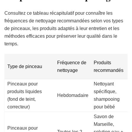
Consultez ce tableau récapitulatif pour connaître les
fréquences de nettoyage recommandées selon vos types
de pinceaux, les produits adaptés à leur entretien et les
méthodes efficaces pour préserver leur qualité dans le
temps.
C
Fréquence de
Produits
Type de pinceau
d
nettoyage
recommandés
s
Pinceaux pour
Nettoyant
R
produits liquides
spécifique,
a
Hebdomadaire
(fond de teint,
shampooing
s
correcteur)
pour bébé
v
Savon de
É
Marseille,
m
Pinceaux pour
Toutes les 2
solution eau +
m