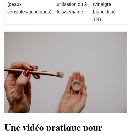
c
(peaux
utilisation ou 2
(vinaigre
a
sensibles/acnéiques)
fois/semaine
blanc dilué
r
1:4)
Une vidéo pratique pour