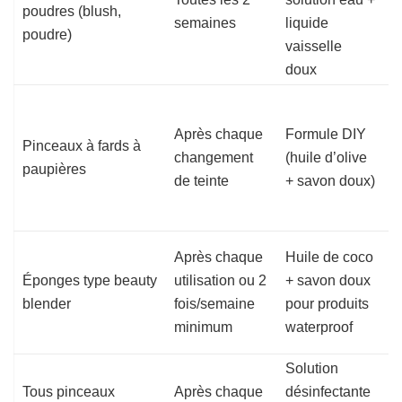
poudres (blush,
semaines
liquide
m
poudre)
vaisselle
p
doux
l
N
r
Après chaque
Formule DIY
Pinceaux à fards à
e
changement
(huile d’olive
paupières
u
de teinte
+ savon doux)
a
d
I
Après chaque
Huile de coco
c
Éponges type beauty
utilisation ou 2
+ savon doux
p
blender
fois/semaine
pour produits
f
minimum
waterproof
l
Solution
S
Tous pinceaux
Après chaque
désinfectante