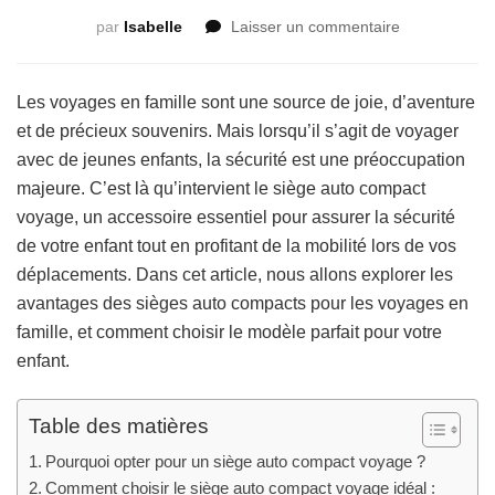
sur
par
Isabelle
Laisser un commentaire
Siège
Auto
Compact
Les voyages en famille sont une source de joie, d’aventure
Voyage
et de précieux souvenirs. Mais lorsqu’il s’agit de voyager
:
avec de jeunes enfants, la sécurité est une préoccupation
la
majeure. C’est là qu’intervient le siège auto compact
sécurité
et
voyage, un accessoire essentiel pour assurer la sécurité
la
de votre enfant tout en profitant de la mobilité lors de vos
mobilité
déplacements. Dans cet article, nous allons explorer les
réunies
avantages des sièges auto compacts pour les voyages en
pour
votre
famille, et comment choisir le modèle parfait pour votre
enfant
enfant.
Table des matières
Pourquoi opter pour un siège auto compact voyage ?
Comment choisir le siège auto compact voyage idéal :