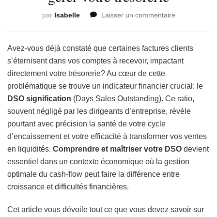
sur
par
Isabelle
Laisser un commentaire
DSO
signification
:
Avez-vous déjà constaté que certaines factures clients
comment
s’éternisent dans vos comptes à recevoir, impactant
interpréter
directement votre trésorerie? Au cœur de cette
cet
problématique se trouve un indicateur financier crucial: le
indicateur
clé
DSO signification
(Days Sales Outstanding). Ce ratio,
pour
souvent négligé par les dirigeants d’entreprise, révèle
gérer
pourtant avec précision la santé de votre cycle
votre
d’encaissement et votre efficacité à transformer vos ventes
trésorerie
en liquidités.
Comprendre et maîtriser votre DSO
devient
essentiel dans un contexte économique où la gestion
optimale du cash-flow peut faire la différence entre
croissance et difficultés financières.
Cet article vous dévoile tout ce que vous devez savoir sur