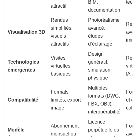
BIM,
tech
attractif
documentation
Rendus
Photoréalisme
Rendu
simplifiés,
avancé,
Visualisation 3D
avec
visuels
études
imme
attractifs
d’éclairage
Design
Visites
Réal
Technologies
génératif,
virtuelles
virtu
émergentes
simulation
basiques
IA as
physique
Multiples
Formats
Form
formats (DWG,
Compatibilité
limités, export
et op
FBX, OBJ),
image
colla
interopérabilité
Licence
Abonnement
Form
Modèle
perpétuelle ou
mensuel ou
avec