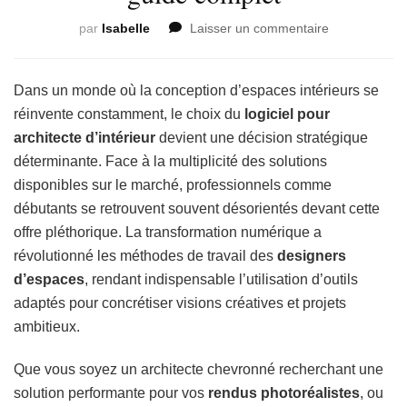
sur
par
Isabelle
Laisser un commentaire
Quel
logiciel
choisir
Dans un monde où la conception d’espaces intérieurs se
pour
réinvente constamment, le choix du
logiciel pour
un
architecte d’intérieur
devient une décision stratégique
architecte
déterminante. Face à la multiplicité des solutions
d’intérieur
en
disponibles sur le marché, professionnels comme
2025
débutants se retrouvent souvent désorientés devant cette
?
offre pléthorique. La transformation numérique a
Le
révolutionné les méthodes de travail des
designers
guide
complet
d’espaces
, rendant indispensable l’utilisation d’outils
adaptés pour concrétiser visions créatives et projets
ambitieux.
Que vous soyez un architecte chevronné recherchant une
solution performante pour vos
rendus photoréalistes
, ou