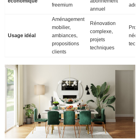
économique
abonnement
freemium
addi
annuel
Aménagement
Rénovation
mobilier,
Proje
complexe,
Usage idéal
ambiances,
néces
projets
propositions
tech
techniques
clients