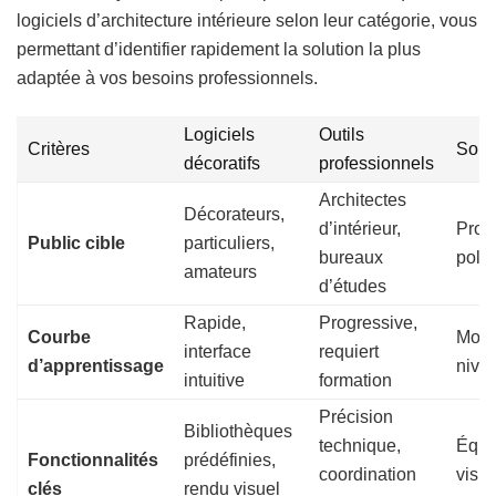
logiciels d’architecture intérieure selon leur catégorie, vous
permettant d’identifier rapidement la solution la plus
adaptée à vos besoins professionnels.
Logiciels
Outils
Critères
Solu
décoratifs
professionnels
Architectes
Décorateurs,
d’intérieur,
Prof
Public cible
particuliers,
bureaux
poly
amateurs
d’études
Rapide,
Progressive,
Courbe
Modér
interface
requiert
d’apprentissage
nivea
intuitive
formation
Précision
Bibliothèques
technique,
Équil
Fonctionnalités
prédéfinies,
coordination
visua
clés
rendu visuel