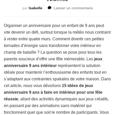
sur
par
Isabelle
Laisser un commentaire
15
idées
de
Organiser un anniversaire pour un enfant de 9 ans peut
jeux
vite devenir un défi, surtout lorsque la météo nous contraint
anniversaire
à rester entre quatre murs. Comment divertir ces petites
9
tornades d’énergie sans transformer votre intérieur en
ans
à
champ de bataille ? La question se pose pour tous les
faire
parents soucieux d’offrir une fête mémorable. Les
jeux
en
anniversaire 9 ans intérieur
représentent la solution
intérieur
idéale pour maintenir l’enthousiasme des enfants tout en
pour
une
s’adaptant aux contraintes spatiales de votre maison. Dans
fête
cet article, nous vous dévoilons
15 idées de jeux
réussie
anniversaire 9 ans à faire en intérieur pour une fête
réussie
, allant des activités dynamiques aux jeux créatifs,
en passant par des animations sans matériel qui
fonctionnent quel que soit le nombre de participants. Vous