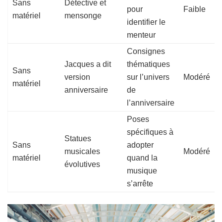
Sans
Détective et
pour
Faible
matériel
mensonge
identifier le
menteur
Consignes
Jacques a dit
thématiques
Sans
version
sur l’univers
Modéré
matériel
anniversaire
de
l’anniversaire
Poses
spécifiques à
Statues
Sans
adopter
musicales
Modéré
matériel
quand la
évolutives
musique
s’arrête