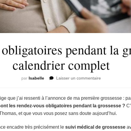
bligatoires pendant la gr
calendrier complet
sur
par
Isabelle
Laisser un commentaire
Rendez-
vous
obligatoires
ige que j’ai ressenti à l’annonce de ma première grossesse : p
pendant
ont les rendez-vous obligatoires pendant la grossesse ?
C’
la
 Thomas, et que vous vous posez sans doute aujourd’hui.
grossesse
:
nce encadre très précisément le
suivi médical de grossesse
le
av